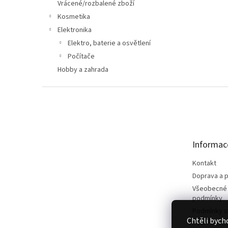
n
Vrácené/rozbalené zboží
e
Kosmetika
l
Elektronika
Elektro, baterie a osvětlení
Počítače
Hobby a zahrada
Z
á
p
a
t
Informac
í
Kontakt
Doprava a p
Všeobecné
podmínky
Podmínky o
Chtěli bych
údajů