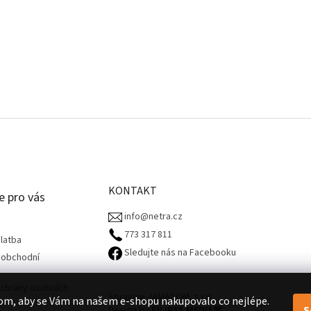
KONTAKT
e pro vás
info@netra.cz
773 317 811‬
latba
Sledujte nás na Facebooku
 obchodní
chrany osobních
Spravuje JAMACOM, s.r.o.
om, aby se Vám na našem e-shopu nakupovalo co nejlépe.
S
Design by
FILIPES MEDIA
🧡