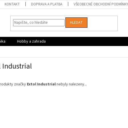
KONTAKT
DOPRAVA A PLATBA
VŠEOBECNÉ OBCHODNÍ PODMÍNK
HLEDAT
nika
Hobby a zahrada
l Industrial
rodukty značky
Extol Industrial
nebyly nalezeny...