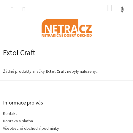
Přejít
NÁKUP
na
obsah
KOŠÍK
Extol Craft
Žádné produkty značky
Extol Craft
nebyly nalezeny...
Z
á
p
a
Informace pro vás
t
Kontakt
í
Doprava a platba
Všeobecné obchodní podmínky