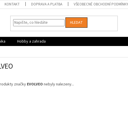
KONTAKT
DOPRAVA A PLATBA
VŠEOBECNÉ OBCHODNÍ PODMÍNK
HLEDAT
nika
Hobby a zahrada
LVEO
rodukty značky
EVOLVEO
nebyly nalezeny...