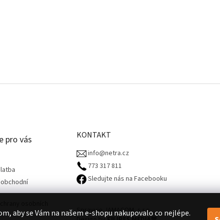
KONTAKT
e pro vás
info@netra.cz
773 317 811‬
latba
Sledujte nás na Facebooku
 obchodní
chrany osobních
Spravuje JAMACOM, s.r.o.
om, aby se Vám na našem e-shopu nakupovalo co nejlépe.
S
Design by
FILIPES MEDIA
🧡