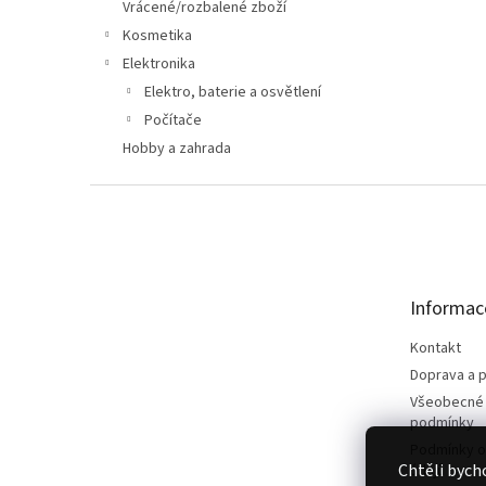
n
Vrácené/rozbalené zboží
e
Kosmetika
l
Elektronika
Elektro, baterie a osvětlení
Počítače
Hobby a zahrada
Z
á
p
a
t
Informac
í
Kontakt
Doprava a p
Všeobecné
podmínky
Podmínky o
Chtěli bych
údajů