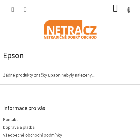
Přejít
NÁKUP
na
obsah
KOŠÍK
Epson
Žádné produkty značky
Epson
nebyly nalezeny...
Z
á
p
a
Informace pro vás
t
Kontakt
í
Doprava a platba
Všeobecné obchodní podmínky