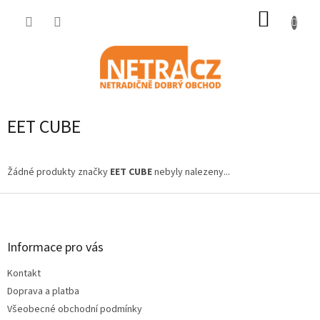
Přejít
NÁKUP
na
obsah
KOŠÍK
EET CUBE
Žádné produkty značky
EET CUBE
nebyly nalezeny...
Z
á
p
a
Informace pro vás
t
Kontakt
í
Doprava a platba
Všeobecné obchodní podmínky