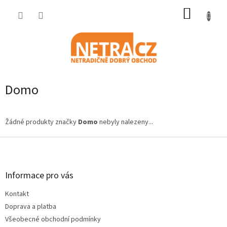
Přejít
NÁKUP
na
obsah
KOŠÍK
Domo
Žádné produkty značky
Domo
nebyly nalezeny...
Z
á
p
a
Informace pro vás
t
Kontakt
í
Doprava a platba
Všeobecné obchodní podmínky