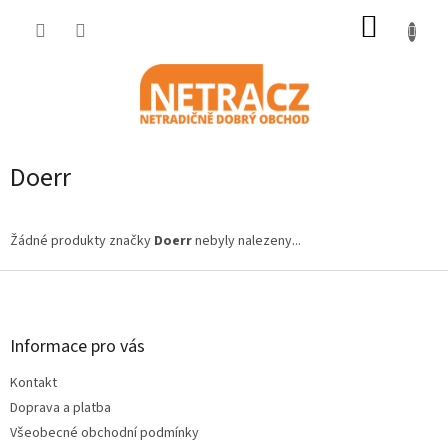
Přejít
NÁKUP
na
obsah
KOŠÍK
Doerr
Žádné produkty značky
Doerr
nebyly nalezeny...
Z
á
p
a
Informace pro vás
t
Kontakt
í
Doprava a platba
Všeobecné obchodní podmínky