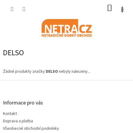
Přejít
NÁKUP
na
obsah
KOŠÍK
DELSO
Žádné produkty značky
DELSO
nebyly nalezeny...
Z
á
p
a
Informace pro vás
t
Kontakt
í
Doprava a platba
Všeobecné obchodní podmínky