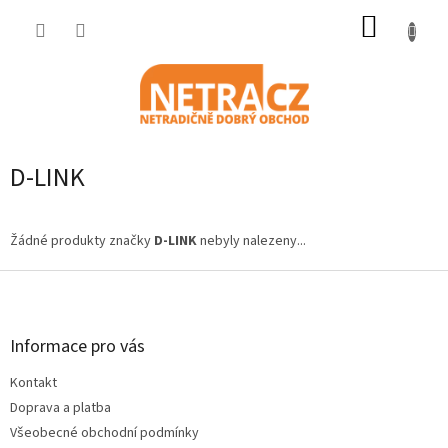
Přejít
NÁKUP
na
obsah
KOŠÍK
D-LINK
Žádné produkty značky
D-LINK
nebyly nalezeny...
Z
á
p
a
Informace pro vás
t
Kontakt
í
Doprava a platba
Všeobecné obchodní podmínky