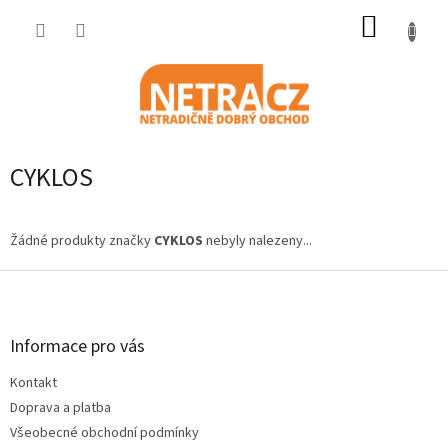
Přejít
NÁKUP
na
obsah
KOŠÍK
CYKLOS
Žádné produkty značky
CYKLOS
nebyly nalezeny...
Z
á
p
a
Informace pro vás
t
Kontakt
í
Doprava a platba
Všeobecné obchodní podmínky