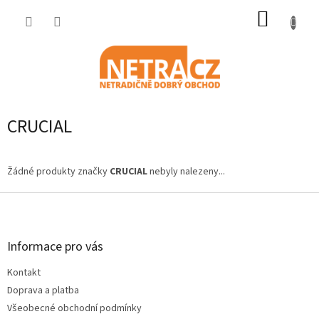
Přejít
NÁKUP
na
obsah
KOŠÍK
CRUCIAL
Žádné produkty značky
CRUCIAL
nebyly nalezeny...
Z
á
p
a
Informace pro vás
t
Kontakt
í
Doprava a platba
Všeobecné obchodní podmínky