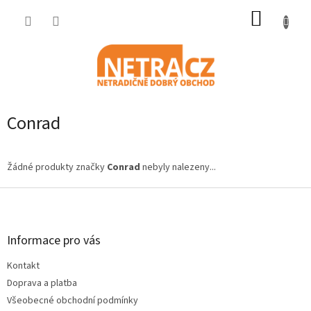
Přejít
NÁKUP
na
obsah
KOŠÍK
Conrad
Žádné produkty značky
Conrad
nebyly nalezeny...
Z
á
p
a
Informace pro vás
t
Kontakt
í
Doprava a platba
Všeobecné obchodní podmínky