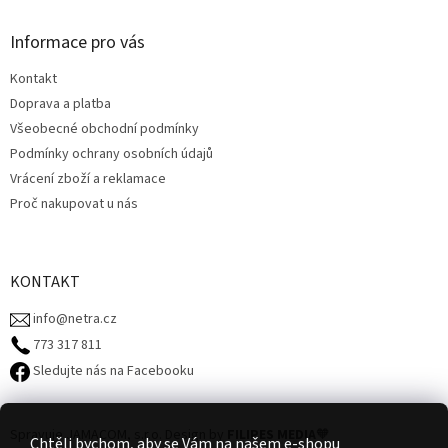
d
p
a
a
Informace pro vás
c
t
í
Kontakt
í
p
Doprava a platba
r
v
Všeobecné obchodní podmínky
k
Podmínky ochrany osobních údajů
y
Vrácení zboží a reklamace
v
ý
Proč nakupovat u nás
p
i
s
u
KONTAKT
info@netra.cz
773 317 811‬
Sledujte nás na Facebooku
Spravuje JAMACOM, s.r.o.
Design by
FILIPES MEDIA
🧡
Chtěli bychom, aby se Vám na našem e-shopu