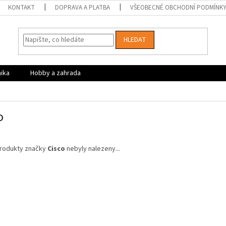
KONTAKT
DOPRAVA A PLATBA
VŠEOBECNÉ OBCHODNÍ PODMÍNK
HLEDAT
nika
Hobby a zahrada
o
rodukty značky
Cisco
nebyly nalezeny...