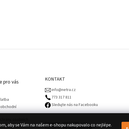
KONTAKT
e pro vás
info@netra.cz
773 317 811‬
latba
Sledujte nás na Facebooku
 obchodní
chrany osobních
Spravuje JAMACOM, s.r.o.
om, aby se Vám na našem e-shopu nakupovalo co nejlépe.
S
Design by
FILIPES MEDIA
🧡