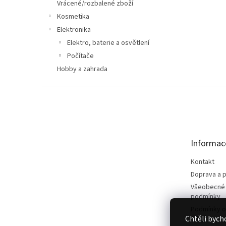
n
Vrácené/rozbalené zboží
e
Kosmetika
l
Elektronika
Elektro, baterie a osvětlení
Počítače
Hobby a zahrada
Z
á
p
a
t
Informac
í
Kontakt
Doprava a p
Všeobecné
podmínky
Podmínky o
Chtěli bych
údajů