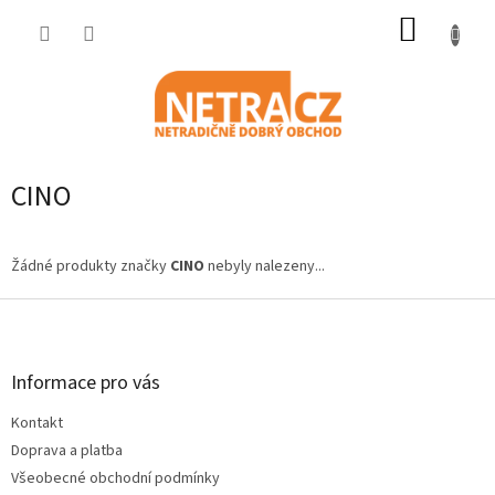
Přejít
NÁKUP
na
obsah
KOŠÍK
CINO
Žádné produkty značky
CINO
nebyly nalezeny...
Z
á
p
a
Informace pro vás
t
Kontakt
í
Doprava a platba
Všeobecné obchodní podmínky