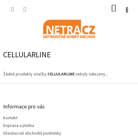
Přejít
NÁKUP
na
obsah
KOŠÍK
CELLULARLINE
Žádné produkty značky
CELLULARLINE
nebyly nalezeny...
Z
á
p
a
Informace pro vás
t
Kontakt
í
Doprava a platba
Všeobecné obchodní podmínky