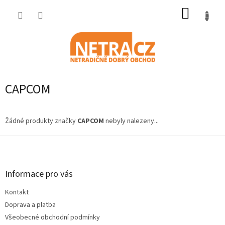
Přejít
NÁKUP
na
obsah
KOŠÍK
CAPCOM
Žádné produkty značky
CAPCOM
nebyly nalezeny...
Z
á
p
a
Informace pro vás
t
Kontakt
í
Doprava a platba
Všeobecné obchodní podmínky