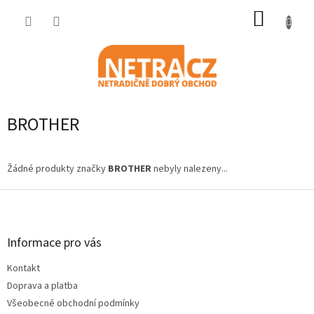
Přejít
NÁKUP
na
obsah
KOŠÍK
BROTHER
Žádné produkty značky
BROTHER
nebyly nalezeny...
Z
á
p
a
Informace pro vás
t
Kontakt
í
Doprava a platba
Všeobecné obchodní podmínky