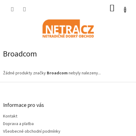
Přejít
NÁKUP
na
obsah
KOŠÍK
Broadcom
Žádné produkty značky
Broadcom
nebyly nalezeny...
Z
á
p
a
Informace pro vás
t
Kontakt
í
Doprava a platba
Všeobecné obchodní podmínky