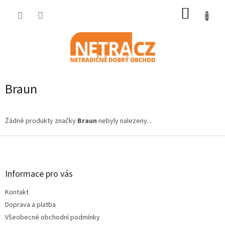
Přejít
NÁKUP
na
obsah
KOŠÍK
Braun
Žádné produkty značky
Braun
nebyly nalezeny...
Z
á
p
a
Informace pro vás
t
Kontakt
í
Doprava a platba
Všeobecné obchodní podmínky