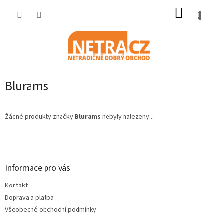
Přejít
NÁKUP
na
obsah
KOŠÍK
Blurams
Žádné produkty značky
Blurams
nebyly nalezeny...
Z
á
p
a
Informace pro vás
t
Kontakt
í
Doprava a platba
Všeobecné obchodní podmínky