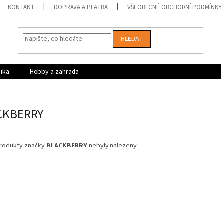
KONTAKT
DOPRAVA A PLATBA
VŠEOBECNÉ OBCHODNÍ PODMÍNK
HLEDAT
nika
Hobby a zahrada
CKBERRY
rodukty značky
BLACKBERRY
nebyly nalezeny...