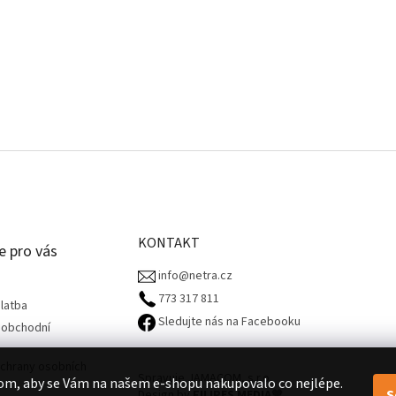
KONTAKT
e pro vás
info@netra.cz
773 317 811‬
latba
Sledujte nás na Facebooku
 obchodní
chrany osobních
Spravuje JAMACOM, s.r.o.
om, aby se Vám na našem e-shopu nakupovalo co nejlépe.
S
Design by
FILIPES MEDIA
🧡