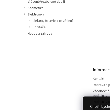
n
Vrácené/rozbalené zboží
e
Kosmetika
l
Elektronika
Elektro, baterie a osvětlení
Počítače
Hobby a zahrada
Z
á
p
a
t
Informac
í
Kontakt
Doprava a p
Všeobecné
podmínky
Podmínky o
Chtěli bych
údajů