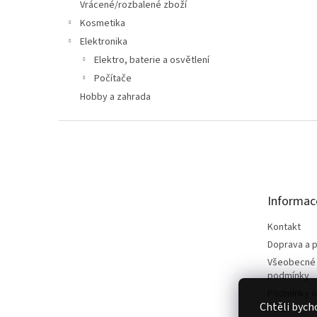
n
Vrácené/rozbalené zboží
e
Kosmetika
l
Elektronika
Elektro, baterie a osvětlení
Počítače
Hobby a zahrada
Z
á
p
a
t
Informac
í
Kontakt
Doprava a p
Všeobecné
podmínky
Podmínky o
Chtěli bych
údajů