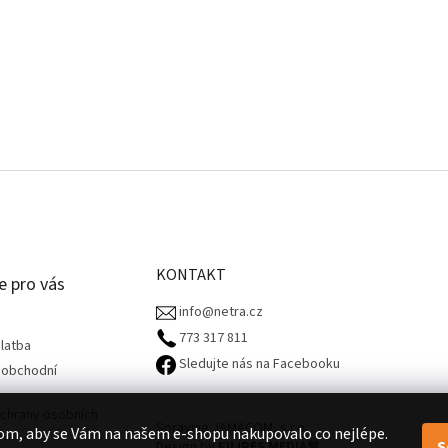
KONTAKT
e pro vás
info@netra.cz
773 317 811‬
latba
Sledujte nás na Facebooku
 obchodní
chrany osobních
Spravuje JAMACOM, s.r.o.
om, aby se Vám na našem e-shopu nakupovalo co nejlépe.
S
Design by
FILIPES MEDIA
🧡