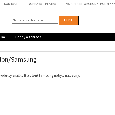
KONTAKT
DOPRAVA A PLATBA
VŠEOBECNÉ OBCHODNÍ PODMÍNK
HLEDAT
nika
Hobby a zahrada
olon/Samsung
rodukty značky
Bixolon/Samsung
nebyly nalezeny...