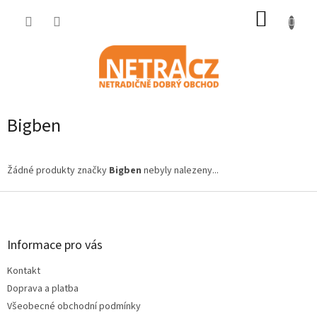
Přejít
NÁKUP
na
obsah
KOŠÍK
Bigben
Žádné produkty značky
Bigben
nebyly nalezeny...
Z
á
p
a
Informace pro vás
t
Kontakt
í
Doprava a platba
Všeobecné obchodní podmínky