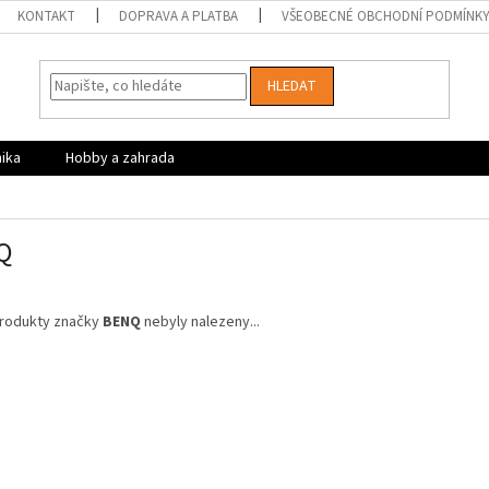
KONTAKT
DOPRAVA A PLATBA
VŠEOBECNÉ OBCHODNÍ PODMÍNK
HLEDAT
nika
Hobby a zahrada
Q
rodukty značky
BENQ
nebyly nalezeny...