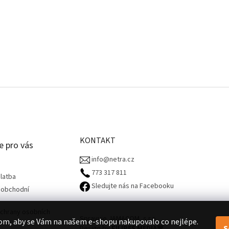
KONTAKT
e pro vás
info@netra.cz
773 317 811‬
latba
Sledujte nás na Facebooku
 obchodní
chrany osobních
Spravuje JAMACOM, s.r.o.
om, aby se Vám na našem e-shopu nakupovalo co nejlépe.
S
Design by
FILIPES MEDIA
🧡