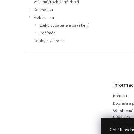
n
Vrácené/rozbalené zboží
e
Kosmetika
l
Elektronika
Elektro, baterie a osvětlení
Počítače
Hobby a zahrada
Z
á
p
a
t
Informac
í
Kontakt
Doprava a p
Všeobecné
podmínky
Podmínky o
Chtěli bych
údajů