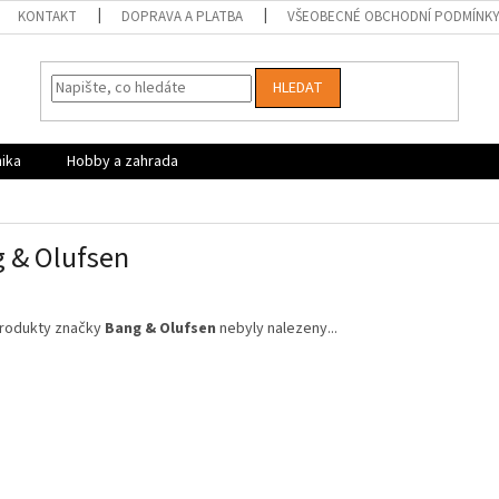
KONTAKT
DOPRAVA A PLATBA
VŠEOBECNÉ OBCHODNÍ PODMÍNK
HLEDAT
nika
Hobby a zahrada
 & Olufsen
rodukty značky
Bang & Olufsen
nebyly nalezeny...