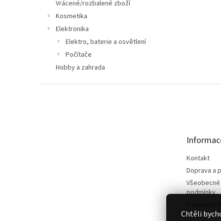
n
Vrácené/rozbalené zboží
e
Kosmetika
l
Elektronika
Elektro, baterie a osvětlení
Počítače
Hobby a zahrada
Z
á
p
a
t
Informac
í
Kontakt
Doprava a p
Všeobecné
podmínky
Podmínky o
Chtěli bych
údajů