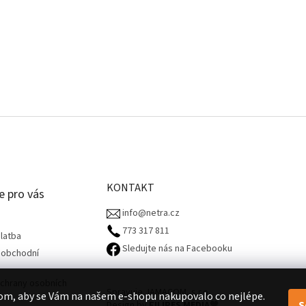
KONTAKT
e pro vás
info@netra.cz
773 317 811‬
latba
Sledujte nás na Facebooku
 obchodní
chrany osobních
Spravuje JAMACOM, s.r.o.
om, aby se Vám na našem e-shopu nakupovalo co nejlépe.
S
Design by
FILIPES MEDIA
🧡