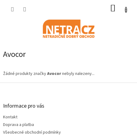
Přejít
NÁKUP
na
obsah
KOŠÍK
Avocor
Žádné produkty značky
Avocor
nebyly nalezeny...
Z
á
p
a
Informace pro vás
t
Kontakt
í
Doprava a platba
Všeobecné obchodní podmínky