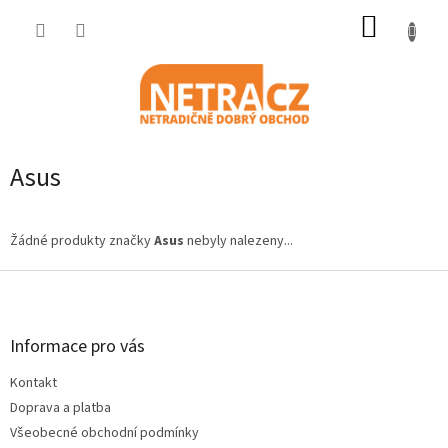
Přejít
NÁKUP
na
obsah
KOŠÍK
Asus
Žádné produkty značky
Asus
nebyly nalezeny...
Z
á
p
a
Informace pro vás
t
Kontakt
í
Doprava a platba
Všeobecné obchodní podmínky