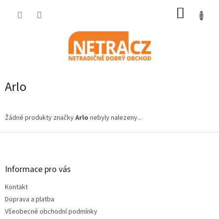
Přejít
NÁKUP
na
obsah
KOŠÍK
Arlo
Žádné produkty značky
Arlo
nebyly nalezeny...
Z
á
p
a
Informace pro vás
t
Kontakt
í
Doprava a platba
Všeobecné obchodní podmínky