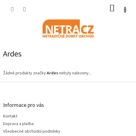
Přejít
NÁKUP
na
obsah
KOŠÍK
Ardes
Žádné produkty značky
Ardes
nebyly nalezeny...
Z
á
p
a
Informace pro vás
t
Kontakt
í
Doprava a platba
Všeobecné obchodní podmínky