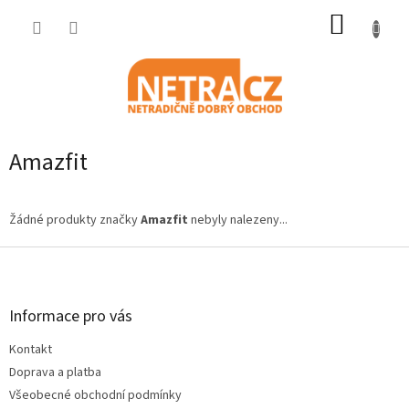
Přejít
NÁKUP
na
obsah
KOŠÍK
Amazfit
Žádné produkty značky
Amazfit
nebyly nalezeny...
Z
á
p
a
Informace pro vás
t
Kontakt
í
Doprava a platba
Všeobecné obchodní podmínky