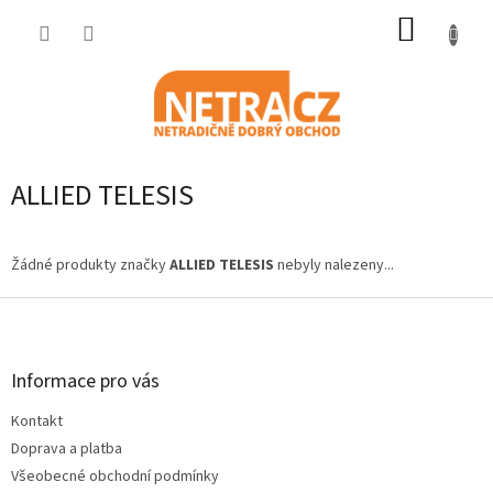
Přejít
NÁKUP
na
obsah
KOŠÍK
ALLIED TELESIS
Žádné produkty značky
ALLIED TELESIS
nebyly nalezeny...
Z
á
p
a
Informace pro vás
t
Kontakt
í
Doprava a platba
Všeobecné obchodní podmínky