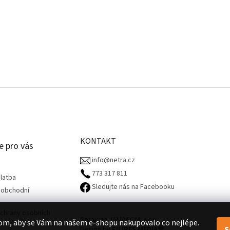
KONTAKT
e pro vás
info@netra.cz
773 317 811‬
latba
Sledujte nás na Facebooku
 obchodní
chrany osobních
Spravuje JAMACOM, s.r.o.
om, aby se Vám na našem e-shopu nakupovalo co nejlépe.
S
Design by
FILIPES MEDIA
🧡