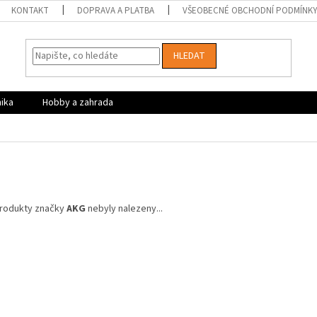
KONTAKT
DOPRAVA A PLATBA
VŠEOBECNÉ OBCHODNÍ PODMÍNK
HLEDAT
nika
Hobby a zahrada
rodukty značky
AKG
nebyly nalezeny...