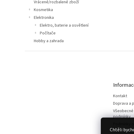
n
Vrácené/rozbalené zboží
e
Kosmetika
l
Elektronika
Elektro, baterie a osvětlení
Počítače
Hobby a zahrada
Z
á
p
a
t
Informac
í
Kontakt
Doprava a p
Všeobecné
podmínky
Podmínky o
Chtěli bych
údajů