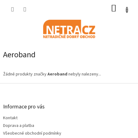
Přejít
NÁKUP
na
obsah
KOŠÍK
Aeroband
Žádné produkty značky
Aeroband
nebyly nalezeny...
Z
á
p
a
Informace pro vás
t
Kontakt
í
Doprava a platba
Všeobecné obchodní podmínky