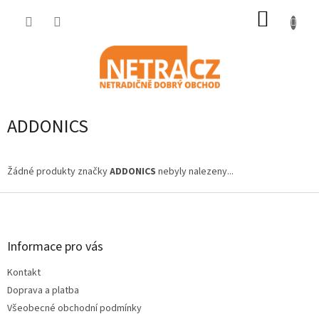
Přejít
NÁKUP
na
obsah
KOŠÍK
ADDONICS
Žádné produkty značky
ADDONICS
nebyly nalezeny...
Z
á
p
a
Informace pro vás
t
Kontakt
í
Doprava a platba
Všeobecné obchodní podmínky