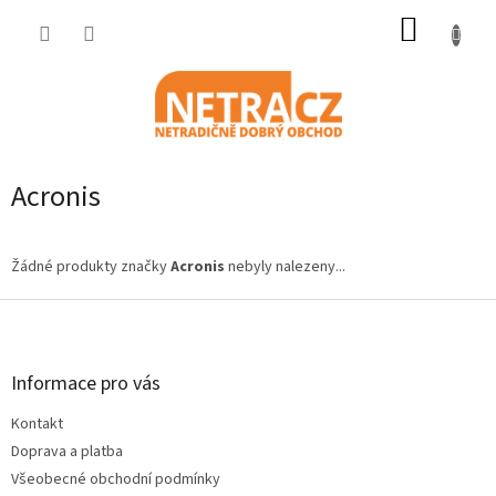
Přejít
NÁKUP
na
obsah
KOŠÍK
Acronis
Žádné produkty značky
Acronis
nebyly nalezeny...
Z
á
p
a
Informace pro vás
t
Kontakt
í
Doprava a platba
Všeobecné obchodní podmínky