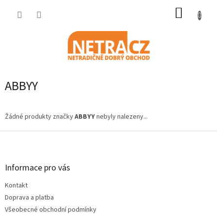
Přejít
NÁKUP
na
obsah
KOŠÍK
ABBYY
Žádné produkty značky
ABBYY
nebyly nalezeny...
Z
á
p
a
Informace pro vás
t
Kontakt
í
Doprava a platba
Všeobecné obchodní podmínky