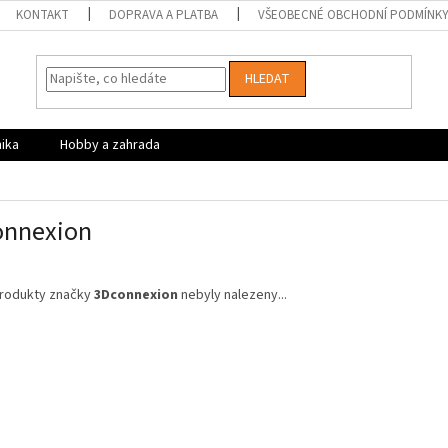
KONTAKT
DOPRAVA A PLATBA
VŠEOBECNÉ OBCHODNÍ PODMÍNK
HLEDAT
nika
Hobby a zahrada
onnexion
rodukty značky
3Dconnexion
nebyly nalezeny...