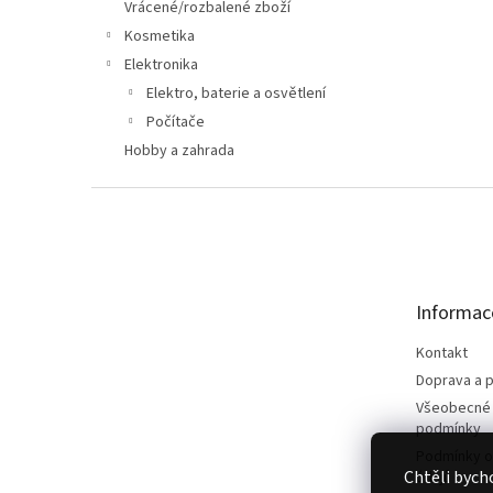
n
Vrácené/rozbalené zboží
e
Kosmetika
l
Elektronika
Elektro, baterie a osvětlení
Počítače
Hobby a zahrada
Z
á
p
a
t
Informac
í
Kontakt
Doprava a p
Všeobecné
podmínky
Podmínky o
Chtěli bych
údajů