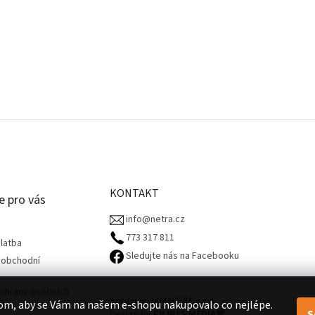
KONTAKT
e pro vás
info@netra.cz
773 317 811‬
latba
Sledujte nás na Facebooku
 obchodní
chrany osobních
Spravuje JAMACOM, s.r.o.
om, aby se Vám na našem e-shopu nakupovalo co nejlépe.
S
Design by
FILIPES MEDIA
🧡