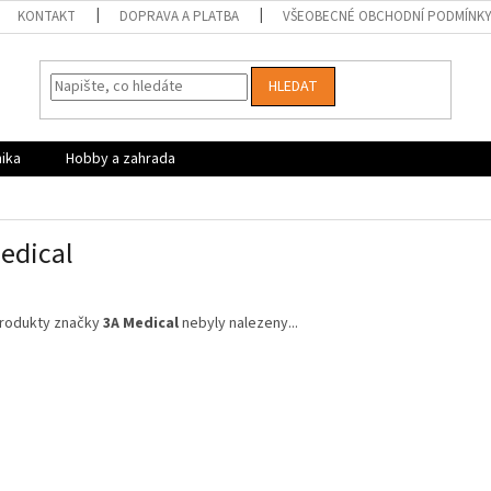
KONTAKT
DOPRAVA A PLATBA
VŠEOBECNÉ OBCHODNÍ PODMÍNK
HLEDAT
nika
Hobby a zahrada
edical
rodukty značky
3A Medical
nebyly nalezeny...