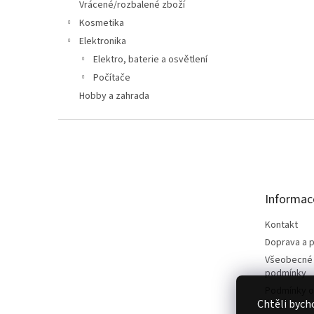
n
Vrácené/rozbalené zboží
e
Kosmetika
l
Elektronika
Elektro, baterie a osvětlení
Počítače
Hobby a zahrada
Z
á
p
a
t
Informac
í
Kontakt
Doprava a p
Všeobecné
podmínky
Podmínky o
Chtěli bych
údajů