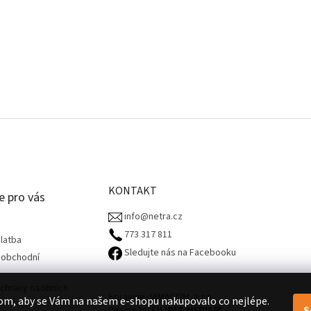
KONTAKT
e pro vás
info@netra.cz
773 317 811‬
latba
Sledujte nás na Facebooku
 obchodní
chrany osobních
Spravuje JAMACOM, s.r.o.
om, aby se Vám na našem e-shopu nakupovalo co nejlépe.
S
Design by
FILIPES MEDIA
🧡