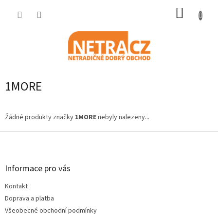
Přejít
NÁKUP
na
obsah
KOŠÍK
1MORE
Žádné produkty značky
1MORE
nebyly nalezeny...
Z
á
p
a
Informace pro vás
t
Kontakt
í
Doprava a platba
Všeobecné obchodní podmínky