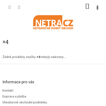
Přejít
NÁKUP
na
obsah
KOŠÍK
+4
Žádné produkty značky
+4
nebyly nalezeny...
Z
á
p
a
Informace pro vás
t
Kontakt
í
Doprava a platba
Všeobecné obchodní podmínky