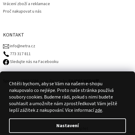
Vrácení zboží a reklamace
Proč nakupovat u nás
KONTAKT
info@netra.cz
773 317 811‬
Sledujte nás na Facebooku
Spravuje JAMACOM, s.r.o.
Design by
FILIPES MEDIA
🧡
Chtěli bychom, aby se Vám na našem e-shopu
nakupovalo co nejlépe. Proto naše stránka používá
soubory cookies. Budeme rádi, pokud s nimi budete
souhlasit a umožníte nám zprostředkovat Vám ještě
lepší zážitek z nakupování.
Více informací
zde
.
Nastavení
Vytvořil Shoptet