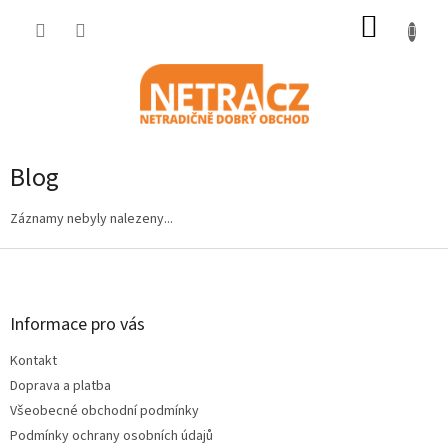
Přejít
NÁKUP
na
obsah
KOŠÍK
Blog
Záznamy nebyly nalezeny...
Z
á
p
a
Informace pro vás
t
Kontakt
í
Doprava a platba
Všeobecné obchodní podmínky
Podmínky ochrany osobních údajů